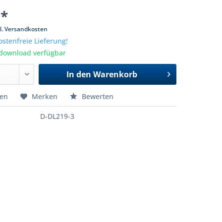
 *
l. Versandkosten
stenfreie Lieferung!
tdownload verfügbar
In den
Warenkorb
hen
Merken
Bewerten
D-DL219-3