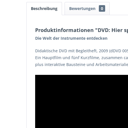
Beschreibung
Bewertungen
0
Produktinformationen "DVD: Hier sp
Die Welt der Instrumente entdecken
Didaktische DVD mit Begleitheft, 2009 (dDVD 00
Ein Hauptfilm und fünf Kurzfilme, zusammen ca
plus interaktive Bausteine und Arbeitsmateriali