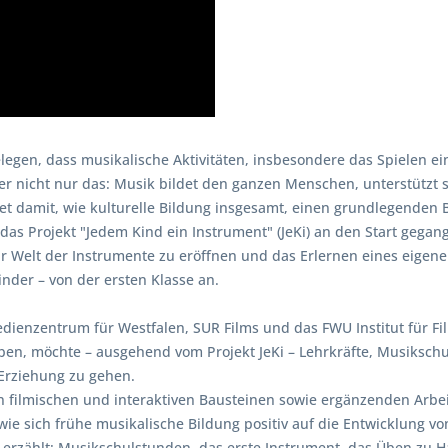
egen, dass musikalische Aktivitäten, insbesondere das Spielen ein
er nicht nur das: Musik bildet den ganzen Menschen, unterstützt s
tet damit, wie kulturelle Bildung insgesamt, einen grundlegenden B
das Projekt "Jedem Kind ein Instrument" (JeKi) an den Start gegan
r Welt der Instrumente zu eröffnen und das Erlernen eines eigene
nder – von der ersten Klasse an.
Medienzentrum für Westfalen, SUR Films und das FWU Institut für F
ben, möchte – ausgehend vom Projekt JeKi – Lehrkräfte, Musikschu
 Erziehung zu gehen.
 filmischen und interaktiven Bausteinen sowie ergänzenden Arbei
ie sich frühe musikalische Bildung positiv auf die Entwicklung vo
er erzählt: Musikschulstunden, das erste Instrument, das Üben zu 