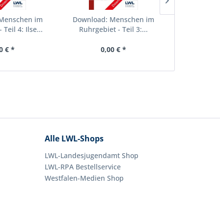
Menschen im
Download: Menschen im
Download:
Teil 4: Ilse...
Ruhrgebiet - Teil 3:...
Ruhrgebiet -
0 € *
0,00 € *
0,
Alle LWL-Shops
LWL-Landesjugendamt Shop
LWL-RPA Bestellservice
Westfalen-Medien Shop