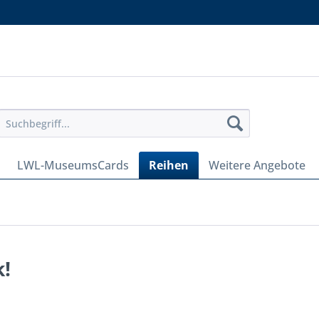
LWL-MuseumsCards
Reihen
Weitere Angebote
k!